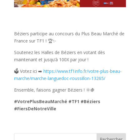
Béziers participe au concours du Plus Beau Marché de
France sur TF1 ! 🏆✨
Soutenez les Halles de Béziers en votant dès
maintenant et jusqu’à 100X par jour !
🗳️ Votez ici ➡️
https://www.tf1info.fr/votre-plus-beau-
marche/marche-languedoc-roussillon-13265/
Ensemble, faisons gagner Béziers ! 🌞🍇
#VotrePlusBeauMarché
#TF1
#Béziers
#FiersDeNotreVille