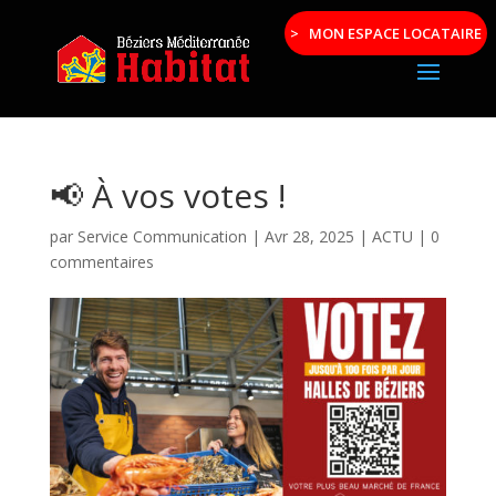
> MON ESPACE LOCATAIRE
📢 À vos votes !
par
Service Communication
|
Avr 28, 2025
|
ACTU
|
0
commentaires